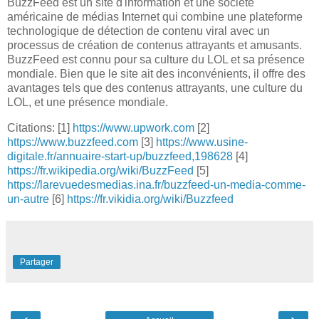
BuzzFeed est un site d'information et une société
américaine de médias Internet qui combine une plateforme
technologique de détection de contenu viral avec un
processus de création de contenus attrayants et amusants.
BuzzFeed est connu pour sa culture du LOL et sa présence
mondiale. Bien que le site ait des inconvénients, il offre des
avantages tels que des contenus attrayants, une culture du
LOL, et une présence mondiale.
Citations: [1]
https://www.upwork.com
[2]
https://www.buzzfeed.com
[3]
https://www.usine-
digitale.fr/annuaire-start-up/buzzfeed,198628
[4]
https://fr.wikipedia.org/wiki/BuzzFeed
[5]
https://larevuedesmedias.ina.fr/buzzfeed-un-media-comme-
un-autre
[6]
https://fr.vikidia.org/wiki/Buzzfeed
Partager