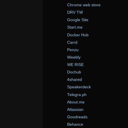
Chrome web store
DRV TW
Google Site
Start.me
Docker Hub
Carrd
Penzu
Weebly
WE RISE
Dochub
4shared
Speakerdeck
Telegra.ph
About.me
Atlassian
Goodreads
Behance