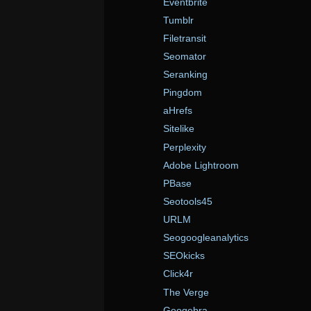
Eventbrite
Tumblr
Filetransit
Seomator
Seranking
Pingdom
aHrefs
Sitelike
Perplexity
Adobe Lightroom
PBase
Seotools45
URLM
Seogoogleanalytics
SEOkicks
Click4r
The Verge
Geogebra