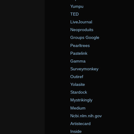
Yumpu
TED
LiveJournal
Neoproduits
Groups Google
Pearltrees
Pastelink
Gamma
Surveymonkey
Outiref
Yolasite
Stardock
Mystrikingly
Medium
Ncbi.nlm.nih.gov
Artistecard
Inside