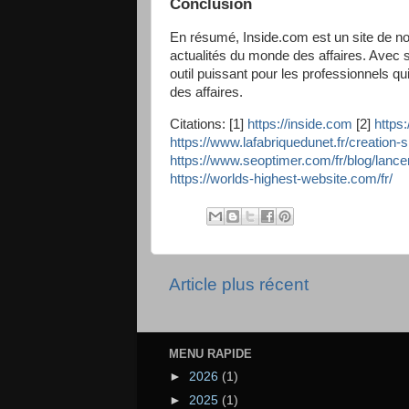
Conclusion
En résumé, Inside.com est un site de nou
actualités du monde des affaires. Avec s
outil puissant pour les professionnels q
des affaires.
Citations: [1]
https://inside.com
[2]
https
https://www.lafabriquedunet.fr/creation-s
https://www.seoptimer.com/fr/blog/lancem
https://worlds-highest-website.com/fr/
Article plus récent
MENU RAPIDE
►
2026
(1)
►
2025
(1)