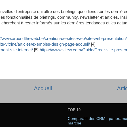
velles d'entreprise qui offre des briefings quotidiens sur les dernièr
es fonctionnalités de briefings, community, newsletter et articles, In
ui cherchent à rester informés sur les dernières tendances et les actu
://www.aroundtheweb.be/creation-de-sites-web/site-web-presentation/
ite-vitrine/articles/exemples-design-page-accueil/
[4]
ent-site-internet/
[5]
https://www.sitew.com/Guide/Creer-site-presen
Accueil
Arti
TOP 10
Comparatif des CRM : panorama 
marché