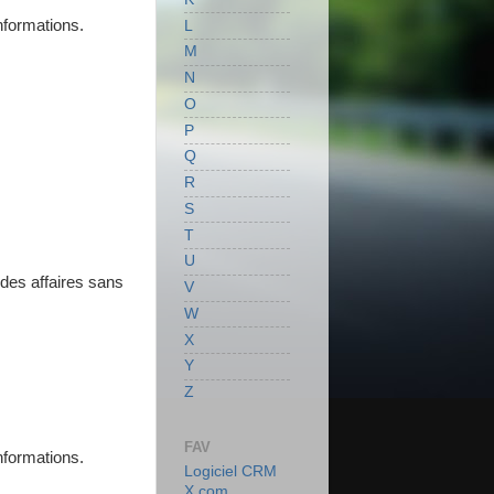
nformations.
L
M
N
O
P
Q
R
S
T
U
 des affaires sans
V
W
X
Y
Z
FAV
nformations.
Logiciel CRM
X.com