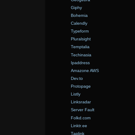
Giphy
Bohemia
Calendly
Typeform
Pluralsight
Temptalia
Techinasia
Ipaddress
Amazone AWS
Dev.to
Protopage
Listly
Linksradar
Server Fault
Folkd.com
Linktr.ee
Taplink