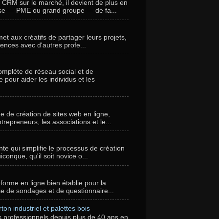
ls CRM sur le marché, il devient de plus en
ise — PME ou grand groupe — de fa...
t aux créatifs de partager leurs projets,
tences avec d'autres profe...
omplète de réseau social et de
pour aider les individus et les
 de création de sites web en ligne,
ntrepreneurs, les associations et le...
te qui simplifie le processus de création
iconque, qu'il soit novice o...
orme en ligne bien établie pour la
lyse de sondages et de questionnaire...
n industriel et palettes bois
ofessionnels depuis plus de 40 ans en