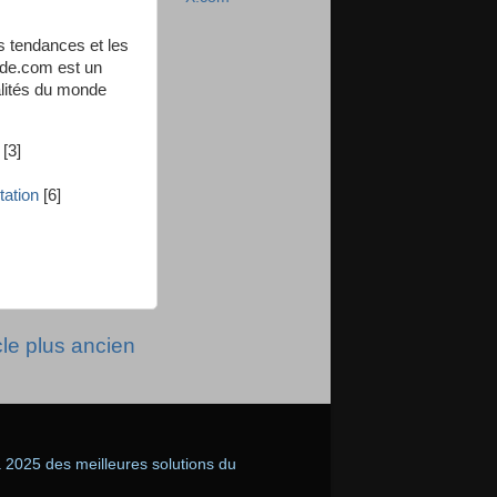
es tendances et les
side.com est un
alités du monde
[3]
tation
[6]
cle plus ancien
2025 des meilleures solutions du