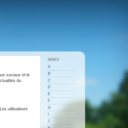
INDEX
A
B
aux sociaux et le
C
ctualités du
D
E
F
G
Les utilisateurs
I
J
K