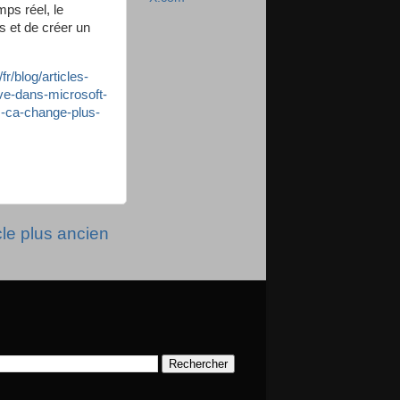
mps réel, le
s et de créer un
fr/blog/articles-
ve-dans-microsoft-
us-ca-change-plus-
cle plus ancien