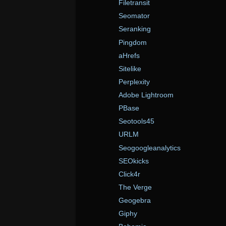
Filetransit
Seomator
Seranking
Pingdom
aHrefs
Sitelike
Perplexity
Adobe Lightroom
PBase
Seotools45
URLM
Seogoogleanalytics
SEOkicks
Click4r
The Verge
Geogebra
Giphy