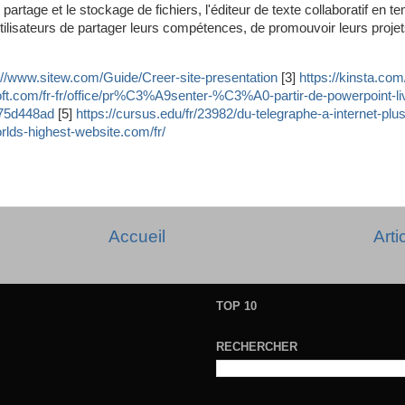
e partage et le stockage de fichiers, l'éditeur de texte collaboratif en te
tilisateurs de partager leurs compétences, de promouvoir leurs projet
://www.sitew.com/Guide/Creer-site-presentation
[3]
https://kinsta.com/
soft.com/fr-fr/office/pr%C3%A9senter-%C3%A0-partir-de-powerpoint-li
75d448ad
[5]
https://cursus.edu/fr/23982/du-telegraphe-a-internet-pl
orlds-highest-website.com/fr/
Accueil
Arti
TOP 10
RECHERCHER