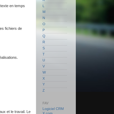
s texte en temps
L
M
N
O
es fichiers de
P
Q
R
S
T
alisations.
U
V
W
X
Y
Z
FAV
Logiciel CRM
ux et le travail. Le
X.com