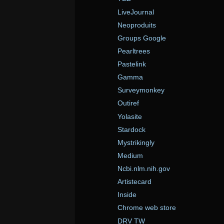
LiveJournal
Neoproduits
Groups Google
Pearltrees
Pastelink
Gamma
Surveymonkey
Outiref
Yolasite
Stardock
Mystrikingly
Medium
Ncbi.nlm.nih.gov
Artistecard
Inside
Chrome web store
DRV TW