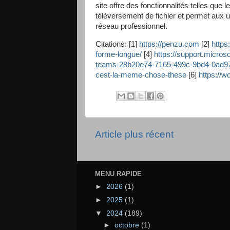
site offre des fonctionnalités telles que l
téléversement de fichier et permet aux u
réseau professionnel.
Citations: [1]
https://penzu.com
[2]
https
forme-longue/
[4]
https://support.micro
teams-28b20e74-7165-499c-9bd4-0ad9
cest-la-meme-chose-these
[6]
https://w
Article plus récent
MENU RAPIDE
►
2026
(1)
►
2025
(1)
▼
2024
(189)
►
octobre
(1)