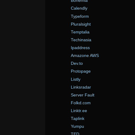
Bohemia
Calendly
Typeform
Pluralsight
Temptalia
Techinasia
Ipaddress
Amazone AWS
Dev.to
Protopage
Listly
Linksradar
Server Fault
Folkd.com
Linktr.ee
Taplink
Yumpu
TED