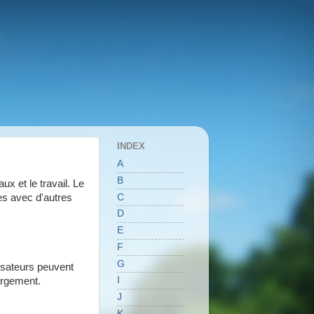
INDEX
A
B
ux et le travail. Le
C
es avec d'autres
D
E
F
G
lisateurs peuvent
I
hargement.
J
K